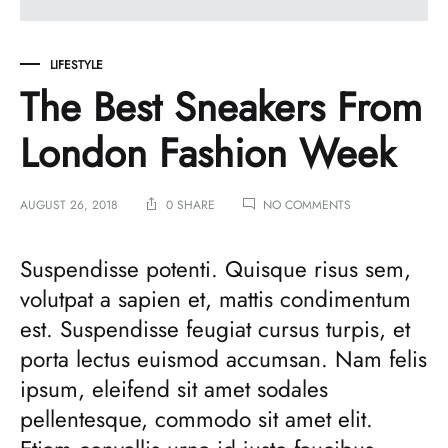
LIFESTYLE
The Best Sneakers From
London Fashion Week
ON
AUGUST 26, 2018
0 SHARE
NO COMMENTS
THE
BEST
SNEAKERS
Suspendisse potenti. Quisque risus sem,
FROM
volutpat a sapien et, mattis condimentum
LONDON
FASHION
est. Suspendisse feugiat cursus turpis, et
WEEK
porta lectus euismod accumsan. Nam felis
ipsum, eleifend sit amet sodales
pellentesque, commodo sit amet elit.