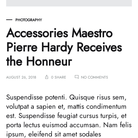
PHOTOGRAPHY
Accessories Maestro
Pierre Hardy Receives
the Honneur
ON
AUGUST 26, 2018
0 SHARE
NO COMMENTS
ACCESSORIES
MAESTRO
PIERRE
Suspendisse potenti. Quisque risus sem,
HARDY
volutpat a sapien et, mattis condimentum
RECEIVES
THE
est. Suspendisse feugiat cursus turpis, et
HONNEUR
porta lectus euismod accumsan. Nam felis
ipsum, eleifend sit amet sodales